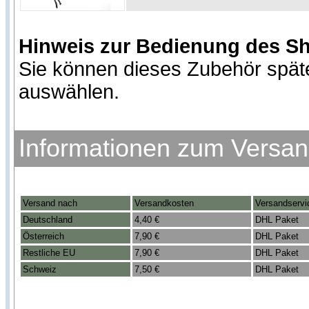
Hinweis zur Bedienung des S
Sie können dieses Zubehör spät
auswählen.
Informationen zum Versa
Versand nach
Versandkosten
Versandservi
Deutschland
4,40 €
DHL Paket
Österreich
7,90 €
DHL Paket
Restliche EU
7,90 €
DHL Paket
Schweiz
7,50 €
DHL Paket