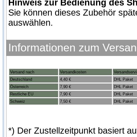
Hinweis zur Bedienung des S
Sie können dieses Zubehör spät
auswählen.
Informationen zum Versa
Versand nach
Versandkosten
Versandserv
Deutschland
4,40 €
DHL Paket
Österreich
7,90 €
DHL Paket
Restliche EU
7,90 €
DHL Paket
Schweiz
7,50 €
DHL Paket
*) Der Zustellzeitpunkt basiert