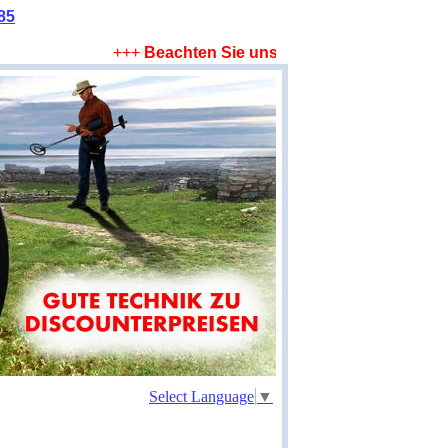
85
+++
Beachten Sie unsere Sparangebote !
+++
Select Language
▼