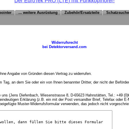
Der EuroTek PRO (LTE) mit Funkkopfhörer!
pointer
... weitere Ausrüstung
Zubehör/Ersatzteile
Schatzsuch
Widerrufsrecht
bei Detektorversand.com
ohne Angabe von Gründen diesen Vertrag zu widerrufen.
em Tag, an dem Sie oder ein von Ihnen benannter Dritter, der nicht der Beförd
 uns (Jens Diefenbach, Wiesenstrasse 8, D-65623 Hahnstätten, Tel.: +49 (0)
ndeutigen Erklärung (z.B. ein mit der Post versandter Brief, Telefax oder E-
 beigefügte Muster-Widerrufsformular verwenden, das jedoch nicht vorgeschrie