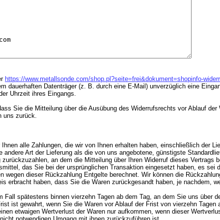
er
https://www.metallsonde.com/shop.pl?seite=frei&dokument=shopinfo-widerr
nem dauerhaften Datenträger (z. B. durch eine E-Mail) unverzüglich eine Eing
er Uhrzeit ihres Eingangs.
 dass Sie die Mitteilung über die Ausübung des Widerrufsrechts vor Ablauf de
n uns zurück.
 Ihnen alle Zahlungen, die wir von Ihnen erhalten haben, einschließlich der L
e andere Art der Lieferung als die von uns angebotene, günstigste Standardli
urückzuzahlen, an dem die Mitteilung über Ihren Widerruf dieses Vertrags be
ittel, das Sie bei der ursprünglichen Transaktion eingesetzt haben, es sei 
nen wegen dieser Rückzahlung Entgelte berechnet. Wir können die Rückzahlung
is erbracht haben, dass Sie die Waren zurückgesandt haben, je nachdem, welc
m Fall spätestens binnen vierzehn Tagen ab dem Tag, an dem Sie uns über den
st ist gewahrt, wenn Sie die Waren vor Ablauf der Frist von vierzehn Tagen 
nen etwaigen Wertverlust der Waren nur aufkommen, wenn dieser Wertverlust
nicht notwendigen Umgang mit ihnen zurückzuführen ist.