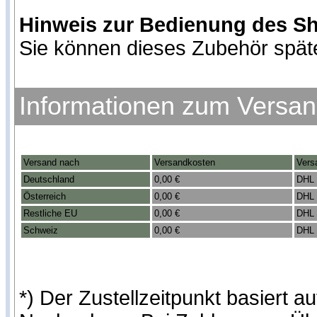
Hinweis zur Bedienung des S
Sie können dieses Zubehör spät
Informationen zum Versa
Versand nach
Versandkosten
Vers
Deutschland
0,00 €
DHL 
Österreich
0,00 €
DHL 
Restliche EU
0,00 €
DHL 
Schweiz
0,00 €
DHL 
*) Der Zustellzeitpunkt basiert