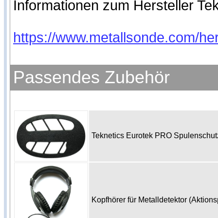
Informationen zum Hersteller Tekn
https://www.google.de/intl/de/policies/privacy/
https://www.metallsonde.com/hers
Passendes Zubehör
Teknetics Eurotek PRO Spulenschu
Kopfhörer für Metalldetektor (Aktion